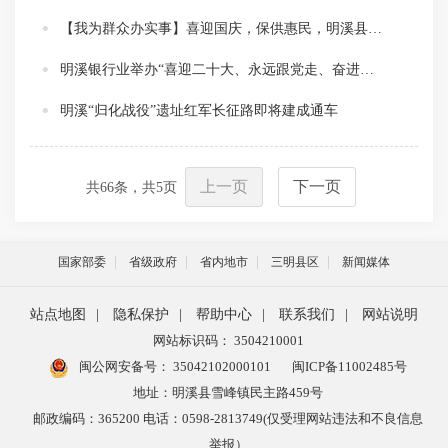
【我为群众办实事】喜迎国庆，保供惠民，明溪县6家“平价商店”启动运行！
明溪银行业举办“喜迎二十大、永远跟党走、奋进新征程”党史知识竞赛
明溪“归化战役”遗址红军长征路即将建成通车
上一页
下一页
共
66
条，共
5
页
国家部委
省级政府
省内地市
三明县区
新闻媒体
站点地图
|
隐私保护
|
帮助中心
|
联系我们
|
网站说明
网站标识码： 3504210001
闽公网安备号：
35042102000101
闽ICP备11002485号
地址：明溪县雪峰镇民主路459号
邮政编码：365200 电话：0598-2813749(仅受理网站违法和不良信息
举报）