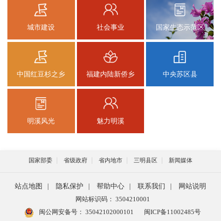
城市建设
社会事业
国家生态示范区
中国红豆杉之乡
福建内陆新侨乡
中央苏区县
明溪风光
魅力明溪
国家部委
省级政府
省内地市
三明县区
新闻媒体
站点地图
|
隐私保护
|
帮助中心
|
联系我们
|
网站说明
网站标识码： 3504210001
闽公网安备号：
35042102000101
闽ICP备11002485号