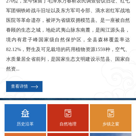
270位，至今保留了毛泽东万春桥农民调查会议旧址、红七
军团铜铁岭战斗旧址以及东方军司令部、滴水岩红军战地
医院等革命遗存，被评为省级双拥模范县。是一座被自然
眷顾的生态之城，地处武夷山脉东南麓，是闽江源头县，
境内有君子峰国家级自然保护区，全县森林覆盖率达
82.12%，野生及可见栽培的药用植物资源1559种，空气、
水质量居全省前列，是国家生态文明建设示范县、国家自
然资...
查看详情
历史沿革
自然地理
乡镇之窗