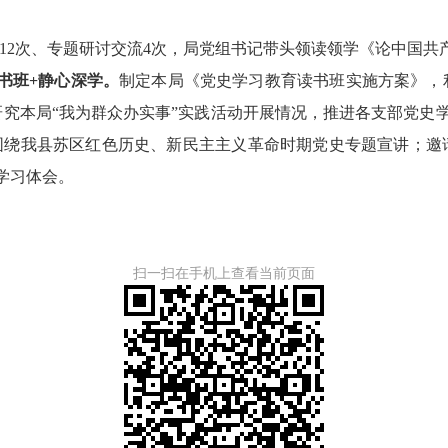
12次、专题
研讨交流
4次
，
局党组书记带头领读领学《论中国共
书班+静心深学。
制定本局《党史学习教育读书班实施方案
》，
研究
本局
“我为群众办实事”实践活动
开展情况，
推进各支部党史
围绕我县苏区红色历史、新民主主义革命时期党史
专题宣讲
；邀
学习体会
。
扫一扫在手机上查看当前页面