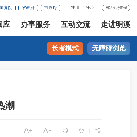
注册
登录
国务院
省政府
市政府
网站支持IPv6
回应
办事服务
互动交流
走进明溪
长者模式
无障碍浏览
热潮





|
|
|
|