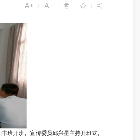





|
|
|
|
读书班开班。宣传委员邱兴星主持开班式。