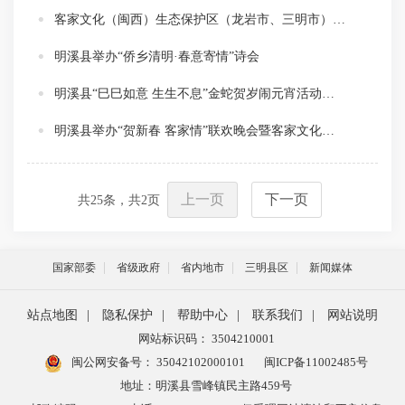
客家文化（闽西）生态保护区（龙岩市、三明市）入选国家级文化生态保护区
明溪县举办“侨乡清明·春意寄情”诗会
明溪县“巳巳如意 生生不息”金蛇贺岁闹元宵活动燃爆全城
明溪县举办“贺新春 客家情”联欢晚会暨客家文化（闽西）生态保护区创建成果展演
上一页
下一页
共
25
条，共
2
页
国家部委
省级政府
省内地市
三明县区
新闻媒体
站点地图
|
隐私保护
|
帮助中心
|
联系我们
|
网站说明
网站标识码： 3504210001
闽公网安备号：
35042102000101
闽ICP备11002485号
地址：明溪县雪峰镇民主路459号