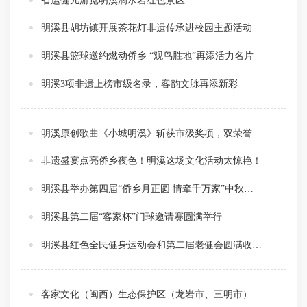
省运健儿游览明溪滴水岩红色景区
明溪县胡坊镇开展茶花灯非遗传承进校园主题活动
明溪县篮球邀约燃动侨乡 “观鸟胜地”再添活力名片
明溪3项非遗上榜市级名录，客韵文脉再添新彩
明溪原创歌曲《小城明溪》斩获市级奖项，双荣誉彰显侨乡文化魅力
非遗盛宴点亮侨乡夜色！明溪这场文化活动太惊艳！
明溪县举办第四届“侨乡月正圆 情牵千万家”中秋音舞诗会
明溪县第二届“客家杯”门球邀请赛圆满举行
明溪县红色全民健身运动会和第二届老健会圆满收官！
客家文化（闽西）生态保护区（龙岩市、三明市）入选国家级文化生态保护区