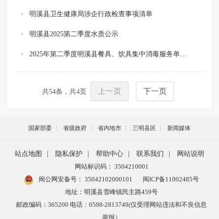
明溪县卫生健康局涉企行政检查事项清单
明溪县2025第二季度水质公示
2025年第二季度明溪县餐具、饮具集中消毒服务单位监督抽检情况结果通告
上一页
下一页
共
54
条，共
4
页
国家部委
省级政府
省内地市
三明县区
新闻媒体
站点地图
|
隐私保护
|
帮助中心
|
联系我们
|
网站说明
网站标识码： 3504210001
闽公网安备号：
35042102000101
闽ICP备11002485号
地址：明溪县雪峰镇民主路459号
邮政编码：365200 电话：0598-2813749(仅受理网站违法和不良信息
举报）