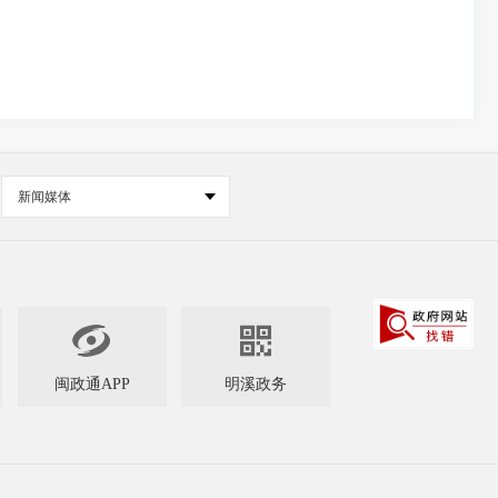
新闻媒体


闽政通APP
明溪政务