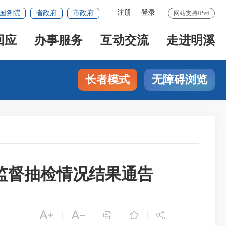
注册
登录
国务院
省政府
市政府
网站支持IPv6
回应
办事服务
互动交流
走进明溪
长者模式
无障碍浏览
位监督抽检情况结果通告





|
|
|
|