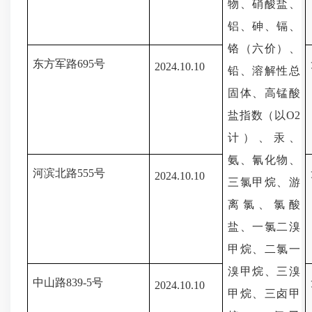
物、硝酸盐、
铝、
砷、镉、
铬（六价）、
东方军路
695号
202
4.10
.
10
铅、溶解性总
固体、
高锰酸
盐指数（以
O2
计
）、
汞、
氨、氰化物、
河滨北路
555号
202
4.10
.
10
三氯甲烷、
游
离氯
、
氯酸
盐
、
一氯二溴
甲烷、二氯一
溴甲烷、三溴
中山路
839-5号
202
4.10
.
10
甲烷、三卤甲