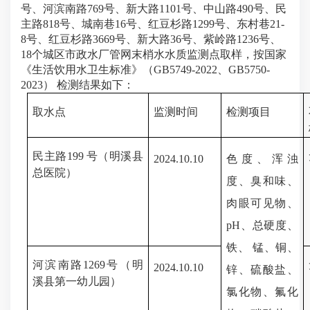
号、河滨南路769号、新大路1101号、中山路490号、民
主路818号、城南巷16号、红豆杉路1299号、东村巷21-
8号、红豆杉路3669号、新大路36号、紫岭路1236号、
18个城区市政水厂管网末梢水水质监测点取样，按国家
《生活饮用水卫生标准》（GB57
49
-20
22、GB5750-
2023
）
检测结果如下：
取水点
监测时间
检测项目
民主路
199 号
（明溪县
202
4.10
.
10
色度、浑浊
总医院）
度、臭和味、
肉眼可见物、
pH、总硬度、
铁、 锰、铜、
河滨南路
1269号
（
明
202
4.10
.
10
锌、硫酸盐、
溪县
第一
幼儿园
）
氯化物、氟化