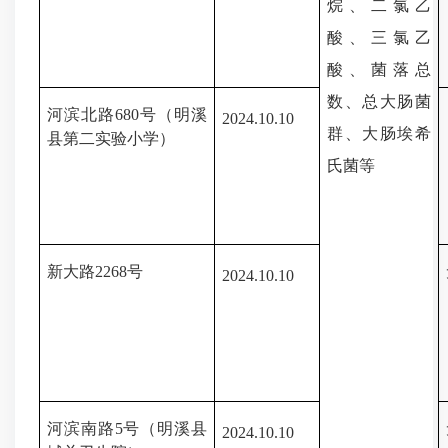
烷、二氯乙
酸、三氯乙
酸、
菌落总
数、总大肠菌
河滨北路
680号（明溪
202
4.10
.
10
群、大肠
埃希
县第二实验小学）
氏
菌
等
新大路
2268号
202
4.10
.
10
河滨南路
5号
（明溪县
202
4.10
.
10