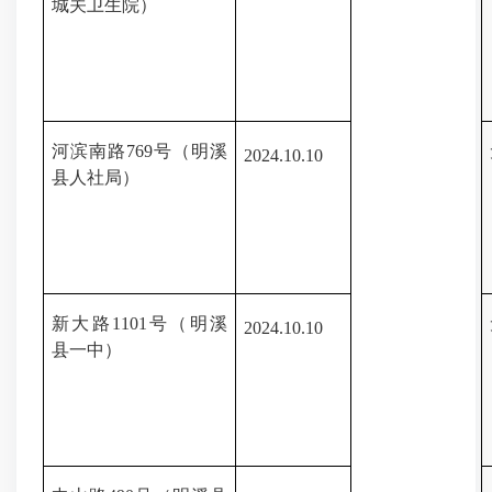
城关卫生院）
河滨南路
769号
（明溪
202
4.10
.
10
县人社局）
新大路
1101号
（明溪
202
4.10
.
10
县一中）