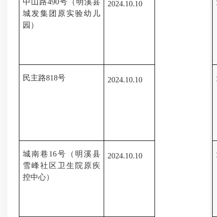
中山路
490号
（明溪县
202
4.10
.
10
城发集团原实验幼儿
园）
民主路
818号
202
4.10
.
10
城南巷
16号
（明溪县
202
4.10
.
10
雪峰社区卫生院原疾
控中心）