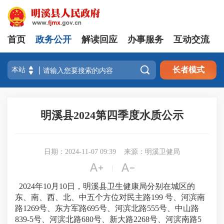
首页
政务公开
解读回应
办事服务
互动交流

长者模式
明溪县2024第四季度水质公示
日期：2024-11-07 09:39
来源：明溪卫健局


|
202
4
年
10
月
10
日，明溪县卫生健康局分别在城区的
东、南、西、北、中五个方位对民主路
199 号、河滨南
路1269号、东方军路695号、河滨北路555号、中山路
839-5号、河滨北路680号、新大路2268号、河滨南路5