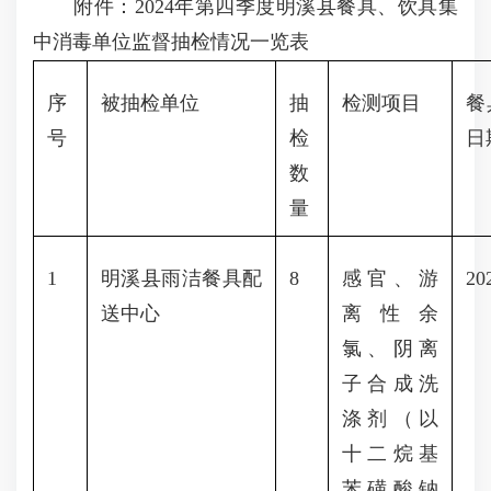
附件：2024年第四季度明溪县餐具、饮具集
中消毒单位监督抽检情况一览表
序
被抽检单位
抽
检测项目
餐
号
检
日
数
量
1
明溪县雨洁餐具配
8
感官、游
20
送中心
离性余
氯、阴离
子合成洗
涤剂（以
十二烷基
苯磺酸钠