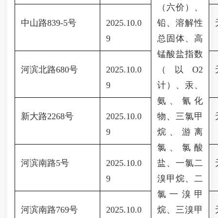
（六价）、
中山路839-5号
2025.10.0
铅、溶解性
9
总固体、高
锰酸盐指数
河滨北路680号
2025.10.0
（以O2
9
计）、汞、
氨、氰化
新大路2268号
2025.10.0
物、三氯甲
9
烷、游离
氯、氯酸
河滨南路5号
2025.10.0
盐、一氯二
9
溴甲烷、二
氯一溴甲
河滨南路769号
2025.10.0
烷、三溴甲