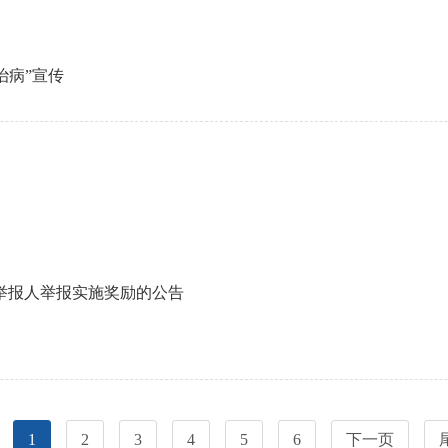
治病”宣传
举报人举报实施奖励的公告
1
2
3
4
5
6
下一页