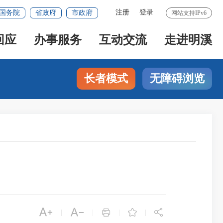
注册
登录
国务院
省政府
市政府
网站支持IPv6
回应
办事服务
互动交流
走进明溪
长者模式
无障碍浏览





|
|
|
|