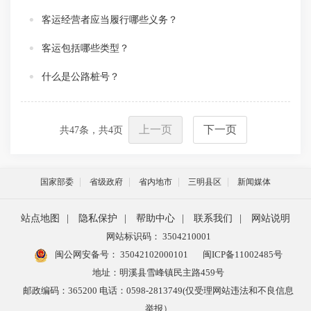
客运经营者应当履行哪些义务？
客运包括哪些类型？
什么是公路桩号？
上一页
下一页
共
47
条，共
4
页
国家部委
省级政府
省内地市
三明县区
新闻媒体
站点地图
|
隐私保护
|
帮助中心
|
联系我们
|
网站说明
网站标识码： 3504210001
闽公网安备号：
35042102000101
闽ICP备11002485号
地址：明溪县雪峰镇民主路459号
邮政编码：365200 电话：0598-2813749(仅受理网站违法和不良信息
举报）