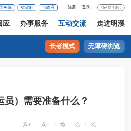
注册
登录
国务院
省政府
市政府
网站支持IPv6
回应
办事服务
互动交流
走进明溪
长者模式
无障碍浏览
运员）需要准备什么？





|
|
|
|