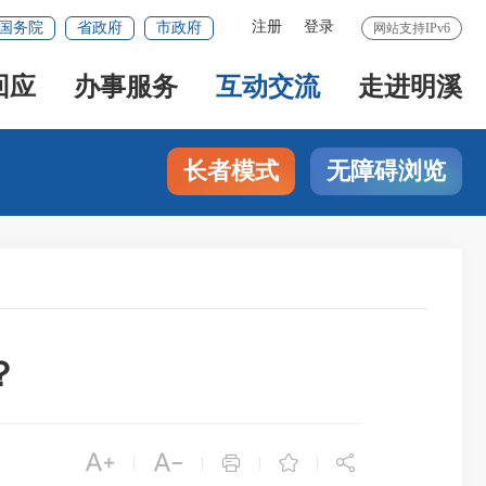
注册
登录
国务院
省政府
市政府
网站支持IPv6
回应
办事服务
互动交流
走进明溪
长者模式
无障碍浏览
？





|
|
|
|