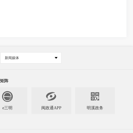
新闻媒体
矩阵


e三明
闽政通APP
明溪政务