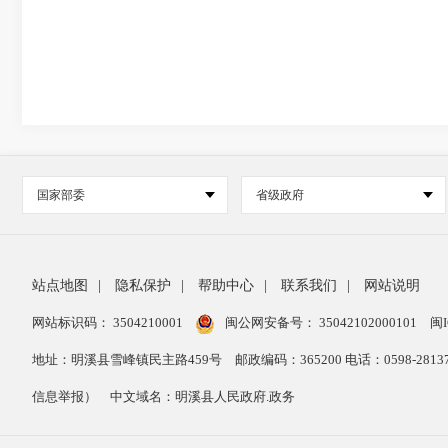
国家部委
省级政府
站点地图
|
隐私保护
|
帮助中心
|
联系我们
|
网站说明
网站标识码： 3504210001
闽公网安备号：
35042102000101
闽I
地址：明溪县雪峰镇民主路459号
邮政编码：365200 电话：0598-28
信息举报）
中文域名：明溪县人民政府.政务