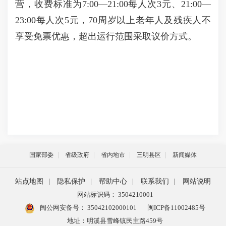
营，收费标准为7:00—21:00每人次3元、21:00—
23:00每人次5元，70周岁以上老年人及残疾人不
享受免票优惠，超出运行范围采取议价方式。
国家部委
省级政府
省内地市
三明县区
新闻媒体
站点地图
|
隐私保护
|
帮助中心
|
联系我们
|
网站说明
网站标识码： 3504210001
闽公网安备号：
35042102000101
闽ICP备11002485号
地址：明溪县雪峰镇民主路459号