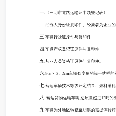
一
.《三明市道路运输证申领登记表》
二
.经办人身份证复印件。经营者为企业
三
.车辆行驶证原件与复印件
四
.车辆产权登记证原件与复印件
五
.
从业人员资格证原件与复印件。
六
.9cm× 6．2cm车辆45度角的统一式样
七
.营运车辆技术等级评定结果、燃料消
八
. 营运货物运输车辆,总质量超过12
九
.车辆为外地区转籍至明溪的需提供转