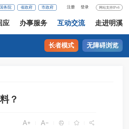
注册
登录
国务院
省政府
市政府
网站支持IPv6
回应
办事服务
互动交流
走进明溪
长者模式
无障碍浏览
料？





|
|
|
|