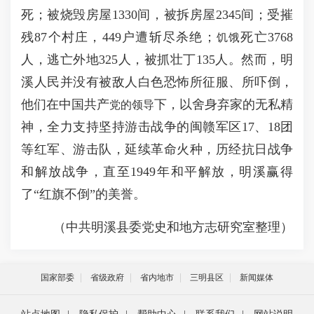
死；被烧毁房屋1330间，被拆房屋2345间；受摧
残87个村庄，449户遭斩尽杀绝；
死亡3768
饥饿
人，逃亡外地325人，被抓壮丁135人。然而，明
溪人民并没有被敌人白色恐怖所征服、所吓倒，
他们在中国共产
下，以舍身弃家的无私精
党的领导
神，全力支持坚持游击战争的闽赣军区17、18团
等红军、游击队，延续革命火种，历经抗日战争
和解放战争，直至1949年和平解放，明溪赢得
了“红旗不倒”的美誉。
（中共明溪县委党史和地方志研究室整理）
国家部委
省级政府
省内地市
三明县区
新闻媒体