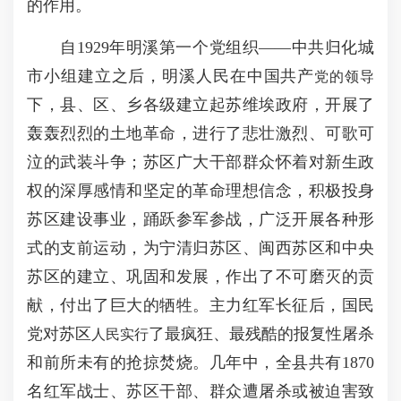
的作用。
自1929年明溪第一个党组织——中共归化城
市小组建立之后，明溪人民在中国共产
党的领导
下，县、区、乡各级建立起苏维埃政府，开展了
轰轰烈烈的土地革命，进行了悲壮激烈、可歌可
泣的武装斗争；苏区广大干部群众怀着对新生政
权的深厚感情和坚定的革命理想信念，积极投身
苏区建设事业，踊跃参军参战，广泛开展各种形
式的支前运动，为宁清归苏区、闽西苏区和中央
苏区的建立、巩固和发展，作出了不可磨灭的贡
献，付出了巨大的牺牲。主力红军长征后，国民
党对苏区
了最疯狂、最残酷的报复性屠杀
人民实行
和前所未有的抢掠焚烧。几年中，全县共有1870
名红军战士、苏区干部、群众遭屠杀或被迫害致