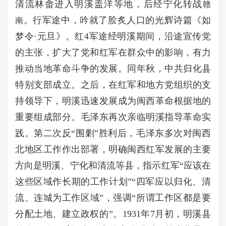
清流林畲进入明溪盖洋等地，后经宁化转战
赣
。行军途中，吟就了脍炙人口的光辉诗篇《如
南
梦令·元旦》。红4军途经明溪期间，沿途宣传党
的主张，扩大了党和红军在群众中的影响，有力
推动当地革命斗争的发展。同年秋，中共归化县
特别支部成立。之后，在红军和地方党组织的支
持领导下，明溪迅速发展成为闽西革命根据地的
重要组成部分。毛泽东再次亲临明溪指导革命实
践。第二次反“围剿”胜利后，毛泽东多次对闽西
北地区工作作出部署，明确闽西红军发展的主要
方向是明溪、宁化和清流等县，指示红军“应该在
这些区域作长期的工作计划”“四军应以归化、清
流、连城为工作区域”，强调“所谓工作区都是要
分配土地、建立政权的”。1931年7月初，明溪县