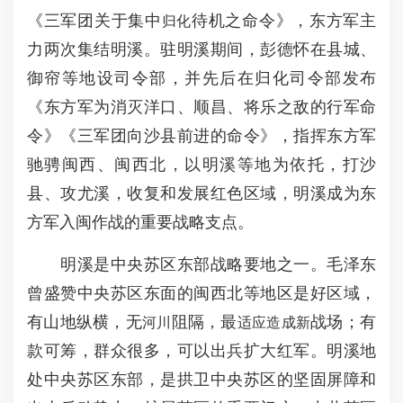
《三军团关于集中
待机之命令》，东方军主
归化
力两次集结明溪。驻明溪期间，彭德怀在县城、
御帘等地设司令部，并先后在归化司令部发布
《东方军为消灭洋口、顺昌、将乐之敌的行军命
令》《三军团向沙县前进的命令》，指挥东方军
驰骋闽西、闽西北，以明溪等地为依托，打沙
县、攻尤溪，收复和发展红色区域，明溪成为东
方军入闽作战的重要战略支点。
明溪是中央苏区东部战略要地之一。毛泽东
曾盛赞中央苏区东面的闽西北等地区是好区域，
有山地纵横，无
阻隔，最
战场；有
河川
适应造成新
款可筹，群众很多，可以出兵扩大红军。明溪地
处中央苏区东部，是拱卫中央苏区的坚固屏障和