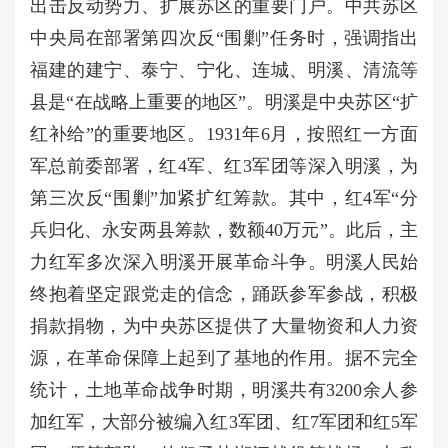
出击反动势力、扩展苏区的重要门户。中共苏区
中央局在部署第四次反“围剿”任务时，强调指出
福建的建宁、泰宁、宁化、连城、明溪、清流等
县是“在战略上重要的地区”。明溪是中央苏区“扩
红补给”的重要地区。1931年6月，按照红一方面
军总前委部署，红4军、红3军团等深入明溪，为
第三次反“围剿”加紧扩红筹款。其中，红4军“分
兵归化、永安两县筹款，数额40万元”。此后，主
力红军多次深入明溪开展革命斗争。明溪人民始
终抱着坚定跟党走的信念，踊跃参军参战，积极
捐款捐物，为中央苏区提供了大量物资和人力资
源，在革命保障上起到了基地的作用。据不完全
统计，土地革命战争时期，明溪共有3200余人参
加红军，大部分被编入红3军团、红7军团和红5军