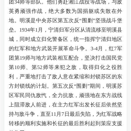
团34师等部队。他们勇赴湘江战役等战场，与敌
英勇顽强作战，绝大多数为国捐躯或失散在外
地。明溪是中央苏区第五次反“围剿”坚强战斗堡
垒。1934年1月，宁清归军分区从清流移至明溪县
城，同时成立归化警备区，统一指挥宁清归地区
的红军和地方武装开展革命斗争。3-4月，红7军
团第19师与地方武装相互配合，坚决打击国民党
第10师、第52师等来犯之敌，取得归化之役胜
利，严重地打击了敌人意在紧缩和封锁苏区的东
方封锁线的计划。第五次反“围剿”期间，明溪苏
区军民同仇敌忾，全力抗敌，顽强地在东方战线
上阻滞敌人前进，在主力红军出发长征后依然坚
持与敌斗争，直至11月7日最后失陷，为红军战略
转移的顺利实施和长征的最后胜利起到策应支援