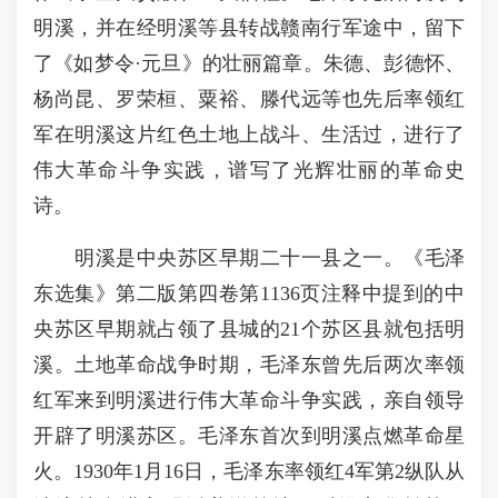
明溪，并在经明溪等县转战赣南行军途中，留下
了《如梦令·元旦》的壮丽篇章。朱德、彭德怀、
杨尚昆、罗荣桓、粟裕、滕代远等也先后率领红
军在明溪这片红色土地上战斗、生活过，进行了
伟大革命斗争实践，谱写了光辉壮丽的革命史
诗。
明溪是中央苏区早期二十一县之一。《毛泽
东选集》第二版第四卷第1136页注释中提到的中
央苏区早期就占领了县城的21个苏区县就包括明
溪。土地革命战争时期，毛泽东曾先后两次率领
红军来到明溪进行伟大革命斗争实践，亲自领导
开辟了明溪苏区。毛泽东首次到明溪点燃革命星
火。1930年1月16日，毛泽东率领红4军第2纵队从