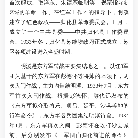
首次解放。毛泽东、朱德亲临明溪，视察指导
新
革命工作。在红军工作团的指导下，明溪
区域的
建立了红色政权——归化县革命委员会。11月，
成立第一个中共县委——中共归化县工作委员
会。1933年冬，归化县苏维埃政府正式成立，苏
区各项建设进入全盛时期。
明溪是东方军转战主要集结地之一。以红3军
团为基干的东方军在彭德怀等将帅的率领下，两
次入闽作战，主力均集结明溪。1933年7月，东方
军首次入闽作战。根据彭德怀、滕代远发布的
《东方军拟夺取将乐、顺昌、延平、沙县等地的
行军命令》，东方军各兵团集结明溪待命。1934
年1月，东方军再次入闽。彭德怀在攻打沙县城
前、后分别发布《三军团向
前进的命令》
归化