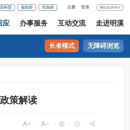
注册
登录
国务院
省政府
市政府
网站支持IPv6
回应
办事服务
互动交流
走进明溪
长者模式
无障碍浏览
政策解读





|
|
|
|