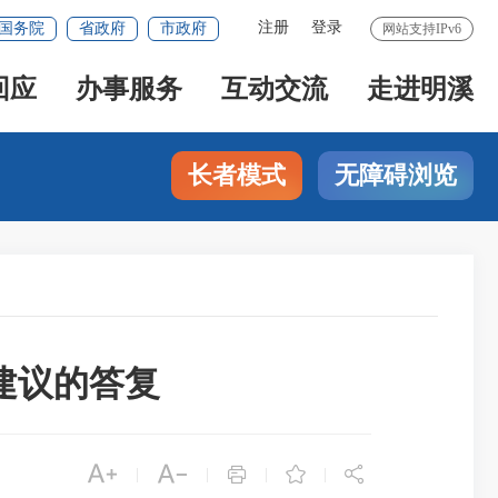
注册
登录
国务院
省政府
市政府
网站支持IPv6
回应
办事服务
互动交流
走进明溪
长者模式
无障碍浏览
建议的答复





|
|
|
|