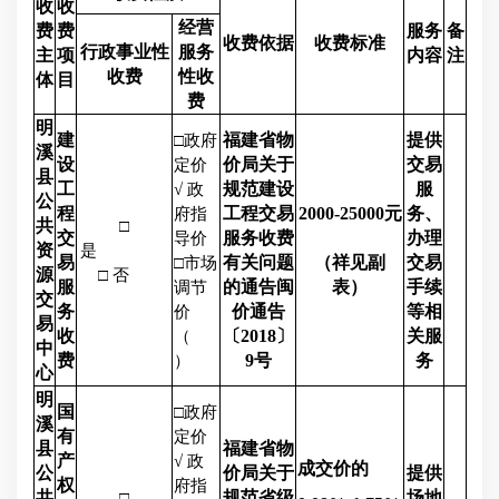
收
收
经营
费
费
服务
备
收费依据
收费标准
行政事业性
服务
主
项
内容
注
收费
性收
体
目
费
明
建
福建省物
提供
□政府
溪
设
价局关于
交易
定价
县
工
规范建设
服
√ 政
公
程
工程交易
2000-25000元
务、
府指
共
□
交
服务收费
办理
导价
资
是
易
有关问题
（祥见副
交易
□市场
源
□ 否
服
的通告闽
表）
手续
调节
交
务
价通告
等相
价
易
收
〔2018〕
关服
（
中
费
9号
务
）
心
明
国
□政府
溪
有
定价
县
福建省物
产
√ 政
成交价的
公
价局关于
提供
权
府指
共
规范省级
场地
□