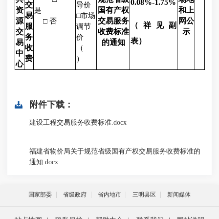
0.08%-1.75%
交
导价
资
国有产权
和上
是
易
□市场
源
交易服务
网公
□ 否
（祥见副
服
调节
交
收费标准
示
务
价
表）
易
的通知
收
（
中
费
）
心
附件下载：
建设工程交易服务收费标准.docx
福建省物价局关于规范省级国有产权交易服务收费标准的
通知.docx
国家部委
省级政府
省内地市
三明县区
新闻媒体