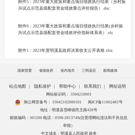
附件5：2023年重大政策和重点项目绩效执行结果（乡村振
兴试点示范县级配套资金绩效重点评价报告）.doc
附件6：2023年重大政策和重点项目绩效执行结果(乡村振
兴试点示范县级配套资金绩效评价指标体系表）.xls
附件1：2023年度明溪县政府决算收支公开表格.xlsx
国家部委
省级政府
省内地市
三明县区
新闻媒体
站点地图
|
隐私保护
|
帮助中心
|
联系我们
|
网站说明
网站标识码： 3504210001
闽公网安备号：
35042102000101
闽ICP备11002485号
地址：明溪县雪峰镇民主路459号
邮政编码：365200 电话：0598-2813749(仅受理网站违法和不良信息
举报）
中文域名：明溪县人民政府.政务