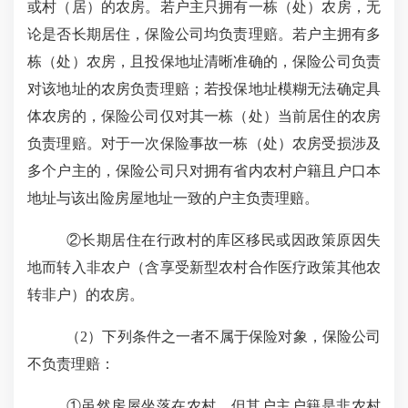
或村（居）的农房。若户主只拥有一栋（处）农房，无
论是否长期居住，
保险公司
均负责理赔。若户主拥有多
栋（处）农房，且投保地址清晰准确的，
保险公司
负责
对该地址的农房负责理赔；若投保地址模糊无法确定具
体农房的，
保险公司
仅对其一栋（处）当前居住的农房
负责理赔。对于一次保险事故一栋（处）农房受损涉及
多个户主的，
保险公司
只对拥有省内农村户籍且户口本
地址与该出险房屋地址一致的户主负责理赔。
②
长期居住在行政村的库区移民或因政策原因失
地而转入非农户（含享受新型农村合作医疗政策其他农
转非户）的农房。
（
2
）下列条件之一者不属于保险对象，保险公司
不负责理赔：
①虽然房屋坐落在农村，但其户主户籍是非农村