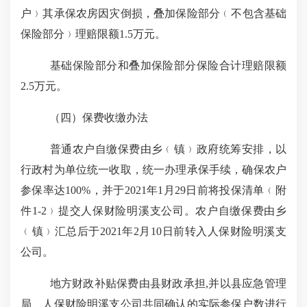
户
﹚
其承保农房因灾倒损，叠加保险部分
﹙
不包含基础
保险部分
﹚
理赔限额
1.5
万元。
基础保险部分和叠加保险部分保险合计理赔限额
2.5
万元。
（四）保费收缴办法
普通农户自缴保费由乡
﹙
镇
﹚
政府统筹安排，以
行政村为单位统一收取，统一办理承保手续，确保农户
参保率达
100%
，并于
2021
年
1
月
29
日前将投保清单
﹙
附
件
1-2
﹚
提交人保财险明溪支公司。农户自缴保费由乡
﹙
镇
﹚
汇总后于
2021
年
2
月
10
日前转入人保财险明溪支
公司。
地方财政补贴保费由县财政承担
,
并以县应急管理
局、人保财险明溪支公司共同确认的实际参保户数进行