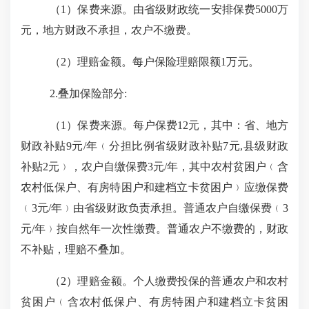
（
1
）保费来源。由省级财政统一安排保费
5000
万
元，地方财政不承担，农户不缴费。
（
2
）理赔金额。每户保险理赔限额
1
万元。
2.
叠加保险部分
:
（
1
）保费来源。每户保费
12
元，其中：省、地方
财政补贴
9
元
/
年
﹙
分担比例省级财政补贴
7
元
,
县级财政
补贴
2
元
﹚
，农户自缴保费
3
元
/
年，其中农村贫困户
﹙
含
农村低保户、有房特困户和建档立卡贫困户
﹚
应缴保费
﹙
3
元
/
年
﹚
由省级财政负责承担。普通农户自缴保费
﹙
3
元
/
年
﹚
按自然年一次性缴费。普通农户不缴费的，财政
不补贴，理赔不叠加。
（
2
）理赔金额。个人缴费投保的普通农户和农村
贫困户
﹙
含农村低保户、有房特困户和建档立卡贫困