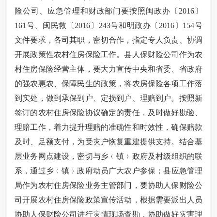
险公司、应急管理和财政部门要按照闽政办〔
2016
〕
161
号、闽民救〔
2016
〕
243
号和明政办〔
2016
〕
154
号
文件要求，各司其职，密切合作，指定专人负责、协调
开展政策性农村住房保险工作。县人保财险公司作为农
村住房保险经营主体，要大力宣传中央和省委、省政府
的强农惠农、保障民生的政策，将农房保险各项工作落
到实处，做到承保到户、定损到户、理赔到户。按照新
签订的农村住房保险协议确定的责任，及时做好勘验、
理赔工作，着力提升理赔的准确性和时效性，确保赔款
及时、足额支付，为受灾户恢复重建提供支持。结合基
层业务网点建设，密切与乡
﹙
镇
﹚
政府及村级组织的联
系，通过乡
﹙
镇
﹚
政府动员广大农户参保；县应急管理
局作为农村住房保险业务主管部门，要协助人保财险公
司开展农村住房保险政策宣传活动，根据需要派出人员
协助人保财险公司进行灾情现场查勘，协助做好灾害理