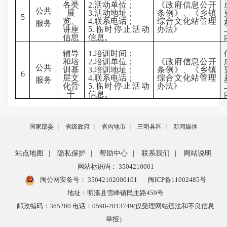
各类
2.
活动单位；
《政府信息公开
公共
展
3.
活动地址；
条例》、《乡镇
5
览、
4.
联系电话；
综合文化站管理
服务
讲座
5.
临时停止活动
办法》
信息
信息。
辅导
1.
培训时间；
和培
2.
培训单位；
《政府信息公开
公共
训基
3.
培训地址；
条例》、《乡镇
6
层文
4.
联系电话；
综合文化站管理
服务
化骨
5.
临时停止活动
办法》
干
信息。
国家部委
省级政府
省内地市
三明县区
新闻媒体
站点地图
|
隐私保护
|
帮助中心
|
联系我们
|
网站说明
网站标识码： 3504210001
闽公网安备号：
35042102000101
闽ICP备11002485号
地址：明溪县雪峰镇民主路459号
邮政编码：365200 电话：0598-2813749(仅受理网站违法和不良信息
举报）