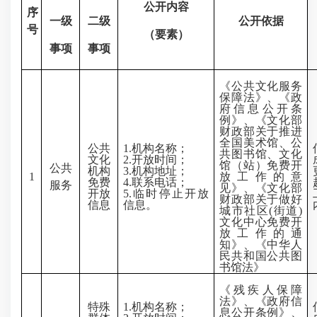
公开内容
序
一级
二级
公开依据
号
（要素）
事项
事项
《公共文化服务
保障法》、《政
府信息公开条
例》、《文化部
财政部关于推进
全国美术馆、公
公共
1.
机构名称；
共图书馆、文化
文化
2.
开放时间；
馆（站）免费开
公共
机构
3.
机构地址；
1
放工作的意
免费
4.
联系电话；
服务
见》、《文化部
开放
5.
临时停止开放
财政部关于做好
信息
信息。
城市社区
(
街道
)
文化中心免费开
放工作的通
知》、《中华人
民共和国公共图
书馆法》
《残疾人保障
法》、《政府信
特殊
1.
机构名称；
息公开条例》、