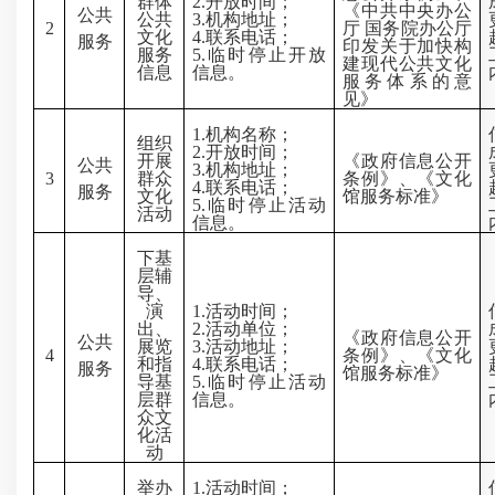
群体
2.
开放时间；
《中共中央办公
公共
公共
3.
机构地址；
2
厅 国务院办公厅
文化
4.
联系电话；
服务
印发关于加快构
服务
5.
临时停止开放
建现代公共文化
信息
信息。
服务体系的意
见》
1.
机构名称；
组织
2.
开放时间；
开展
《政府信息公开
公共
3.
机构地址；
3
群众
条例》、《文化
4.
联系电话；
服务
文化
馆服务标准》
5.
临时停止活动
活动
信息。
下基
层辅
导、
演
1.
活动时间；
出、
2.
活动单位；
《政府信息公开
公共
展览
3.
活动地址；
4
条例》、《文化
和指
4.
联系电话；
服务
馆服务标准》
导基
5.
临时停止活动
层群
信息。
众文
化活
动
举办
1.
活动时间；