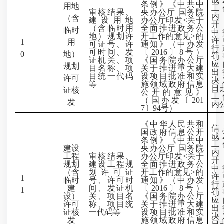
成
条例》
《中共中
用地
工
审核结果、
央办公厅 国务院
（含
建设用地
办公厅印发
<
关于
开
（含临时用
全面推进政务公
临时
中
地）规划许
开工作的意见
>
的
许
1
用
可证号、许
通知》（中办发
行
可时间、发
〔
2016
〕
8
号）
0
地）
罚
证机关、项
《国务院办公厅
应
规划
目名称、项
关于推进重大建
出
目统一代码
设项目批准和实
许可
决
等
施领域政府信息
日
证核
公开的意见》
工
（国办发〔
201
发
内
7
〕
94
号）
《
中华人民共和
信
国
政府信息公开
成
条例》
《中共中
工
建设
央办公厅 国务院
工程
审核结果、
办公厅印发
<
关于
开
规划
建设工程规
全面推进政务公
中
（含
划许可证
开工作的意见
>
的
许
1
临时
号、许可时
通知》（中办发
行
建
间、发证机
〔
2016
〕
8
号）
1
罚
设）
关、项目名
《国务院办公厅
应
许可
称、项目统
关于推进重大建
出
证核
一代码等
设项目批准和实
决
发
施领域政府信息