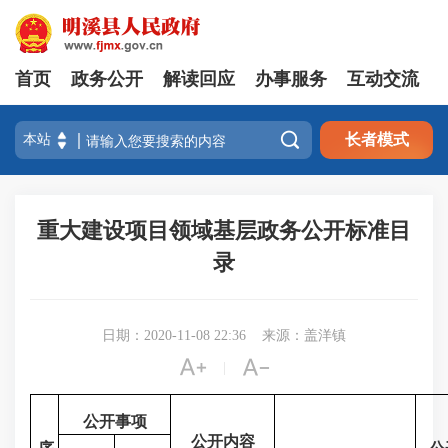
首页
政务公开
解读回应
办事服务
互动交流

长者模式
重大建设项目领域基层政务公开标准目
录
日期：2020-11-08 22:36
来源：盖洋镇


|
公开事项
公开内容