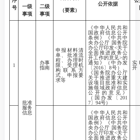
序
公
公开依据
一级
二级
号
（要素）
事项
事项
《
中华人民共和
国
政府信息公开
条例》
《中共中
央办公厅 国务院
办公厅印发
<
关于
申报材料清
全面推进政务公
单、批准流
开工作的意见
>
的
程、办理时
办事
通知》（中办发
实
1
限、受理机
指南
〔
2016
〕
8
号）、
开
构联系方
《国务院办公厅
式、申报要
关于推进重大建
求等
设项目批准和实
施领域政府信息
公开的意见》
（国办发〔
201
批准
7
〕
94
号）
服务
信息
《
中华人民共和
国
政府信息公开
条例》
《中共中
央办公厅 国务院
办公厅印发
<
关于
全面推进政务公