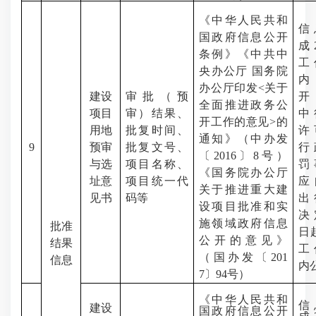
《
中华人民共和
信
国
政府信息公开
成
条例》
《中共中
工
央办公厅 国务院
办公厅印发
<
关于
建设
审批（预
开
全面推进政务公
项目
审）结果、
中
开工作的意见
>
的
用地
批复时间、
许
通知》（中办发
9
预审
批复文号、
行
〔
2016
〕
8
号）
与选
项目名称、
罚
《国务院办公厅
址意
项目统一代
应
关于推进重大建
见书
码等
出
设项目批准和实
决
施领域政府信息
批准
日
公开的意见》
结果
工
（国办发〔
201
信息
内
7
〕
94
号）
《
中华人民共和
信
建设
国
政府信息公开