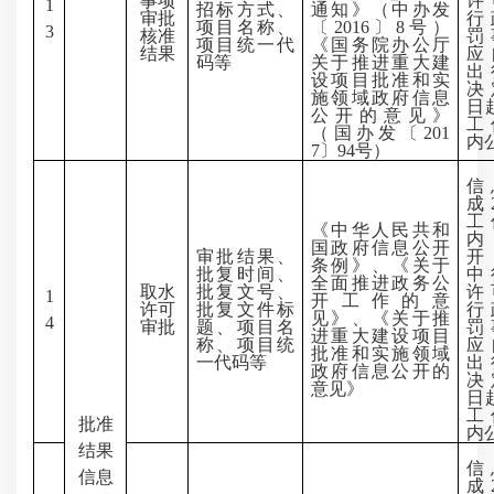
事项
许
1
招标方式、
通知》（中办发
审批
行
项目名称、
〔
2016
〕
8
号）
3
核准
罚
项目统一代
《国务院办公厅
结果
应
码等
关于推进重大建
出
设项目批准和实
决
施领域政府信息
日
公开的意见》
工
（国办发〔
201
内
7
〕
94
号）
信
成
工
《
中华人民共和
国
政府信息公开
审批结果、
开
条例》
、《关于
批复时间、
中
全面推进政务公
取水
批复文号、
许
1
开工作的意
许可
批复文件标
行
见》、《关于推
4
审批
题、项目名
罚
进重大建设项目
称、项目统
应
批准和实施领域
一代码等
出
政府信息公开的
决
意见》
日
工
批准
内
结果
信
信息
成