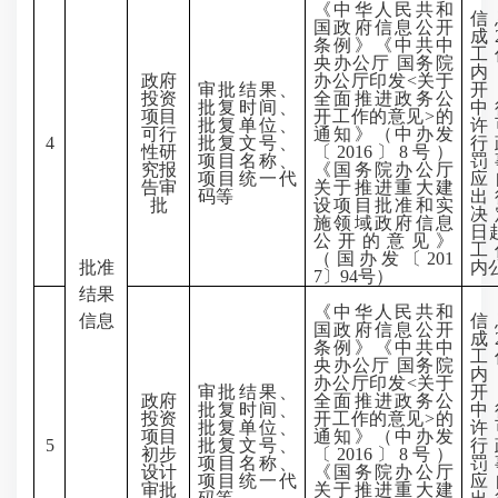
《
中华人民共和
信
国
政府信息公开
成
条例》
《中共中
工
央办公厅 国务院
政府
办公厅印发
<
关于
审批结果、
开
投资
全面推进政务公
批复时间、
中
项目
开工作的意见
>
的
批复单位、
许
可行
通知》（中办发
4
批复文号、
行
性研
〔
2016
〕
8
号）
项目名称、
罚
究报
《国务院办公厅
项目统一代
应
告审
关于推进重大建
码等
出
批
设项目批准和实
决
施领域政府信息
日
公开的意见》
工
（国办发〔
201
批准
内
7
〕
94
号）
结果
《
中华人民共和
信息
信
国
政府信息公开
成
条例》
《中共中
工
央办公厅 国务院
办公厅印发
<
关于
审批结果、
开
政府
全面推进政务公
批复时间、
中
投资
开工作的意见
>
的
批复单位、
许
项目
通知》（中办发
5
批复文号、
行
初步
〔
2016
〕
8
号）
项目名称、
罚
设计
《国务院办公厅
项目统一代
应
审批
关于推进重大建