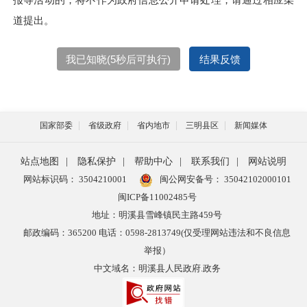
道提出。
我已知晓(
5
秒后可执行)
结果反馈
国家部委
省级政府
省内地市
三明县区
新闻媒体
站点地图
|
隐私保护
|
帮助中心
|
联系我们
|
网站说明
网站标识码： 3504210001
闽公网安备号：
35042102000101
闽ICP备11002485号
地址：明溪县雪峰镇民主路459号
邮政编码：365200 电话：0598-2813749(仅受理网站违法和不良信息
举报）
中文域名：明溪县人民政府.政务