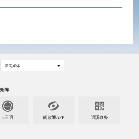
新闻媒体
矩阵


e三明
闽政通APP
明溪政务