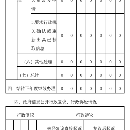
大量反复申
0
0
0
0
0
0
0
请
5.要求行政机
关确认或重
0
0
0
0
0
0
0
新出具已获
取信息
（六）其他处理
0
0
0
0
0
0
0
（七）总计
0
0
0
0
0
0
0
四、结转下年度继续办理
0
0
0
0
0
0
0
四、政府信息公开行政复议、行政诉讼情况
行政复议
行政诉讼
未经复议直接起诉
复议后起诉