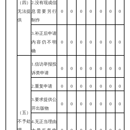
（四）
2.没有现成信
无法提
息需要另行
0
0
0
0
0
0
0
供
制作
3.补正后申请
内容仍不明
0
0
0
0
0
0
0
确
1.信访举报投
0
0
0
0
0
0
0
诉类申请
2.重复申请
0
0
0
0
0
0
0
3.要求提供公
0
0
0
0
0
0
0
开出版物
（五）
不予处
4.无正当理由
理