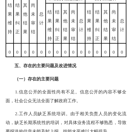
结
结
其
尚
结
结
其
尚
结
结
其
尚
果
果
他
未
总
果
果
他
未
总
果
果
他
未
总
维
纠
结
审
计
维
纠
结
审
计
维
纠
结
审
计
持
正
果
结
持
正
果
结
持
正
果
结
0
0
0
0
0
0
0
0
0
0
0
0
0
0
0
五、存在的主要问题及改进情况
（一）存在的主要问题
1.信息公开的全面性尚有不足。信息公开的内容不够全
面，社会公众无法全面了解政府工作。
2.工作人员缺乏系统培训。由于相关负责人员的变化流
动，缺乏长期系统性的培训，对具体业务流程不够熟悉，导致
要报送的信息未能及时上报，技能水平难以大幅提升。