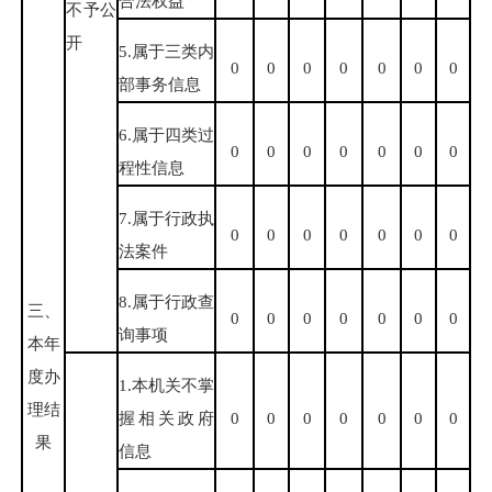
合法权益
不予公
开
5.属于三类内
0
0
0
0
0
0
0
部事务信息
6.属于四类过
0
0
0
0
0
0
0
程性信息
7.属于行政执
0
0
0
0
0
0
0
法案件
8.属于行政查
三、
0
0
0
0
0
0
0
询事项
本年
度办
1.本机关不掌
理结
握相关政府
0
0
0
0
0
0
0
果
信息