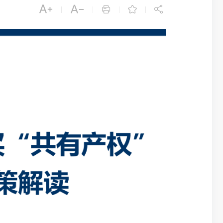





|
|
|
|