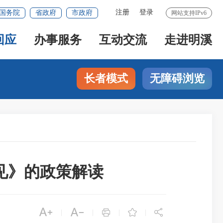
注册
登录
国务院
省政府
市政府
网站支持IPv6
回应
办事服务
互动交流
走进明溪
长者模式
无障碍浏览
见》的政策解读





|
|
|
|