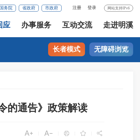
注册
登录
国务院
省政府
市政府
网站支持IPv6
回应
办事服务
互动交流
走进明溪
长者模式
无障碍浏览
火令的通告》政策解读





|
|
|
|