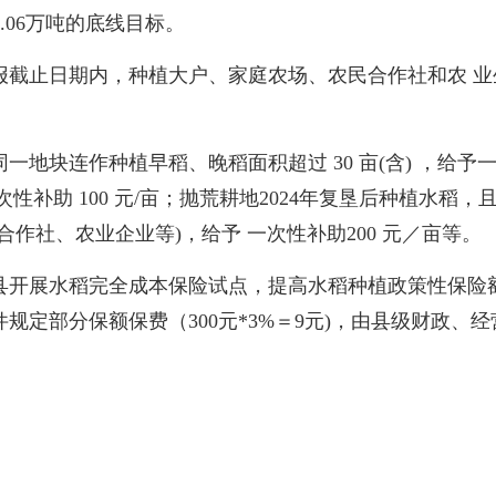
8.06万吨的底线目标。
止日期内，种植大户、家庭农场、农民合作社和农 业
连作种植早稻、晚稻面积超过 30 亩(含) ，给予一次性
次性补助 100 元/亩；抛荒耕地2024年复垦后种植水稻，
作社、农业企业等)，给予 一次性补助200 元／亩等。
展水稻完全成本保险试点，提高水稻种植政策性保险额度，
定部分保额保费（300元*3%＝9元)，由县级财政、经营