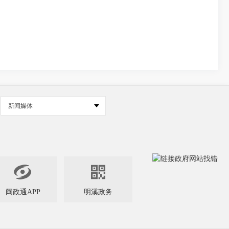
新闻媒体


闽政通APP
明溪政务