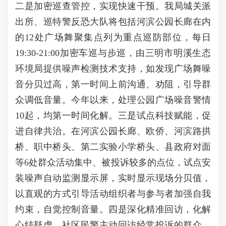
二是加密巡查管控，实现快速干预。我局城关派
出所、巡特警反恐大队将包括河滨公园长廊在内
的12处广场舞聚集点列为重点巡防部位，每日
19:30-21:00加密车巡与步巡，由三明市明溪生态
环境局提供噪声检测技术支持，如发现广场舞噪
音分贝过高，第一时间上前沟通、劝阻，引导群
众调低音量。今年以来，处理公园广场噪音警情
10起，均第一时间化解。三是试点科技赋能，促
进自律共治。在河滨公园长廊、欧侨、河滨路拱
桥、职中桥头、第二实验小学桥头、县政府对面
等6处群众活动集中、被投诉较多的点位，试点安
装噪声自动监测显示屏，实时显示现场分贝值，
以直观的方式引导活动组织者与参与者加强自我
约束，自觉控制音量。四是深化精准回访，化解
心结疑虑。社区民警主动回访经常投诉的群众，