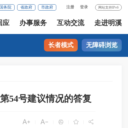
注册
登录
国务院
省政府
市政府
网站支持IPv6
回应
办事服务
互动交流
走进明溪
长者模式
无障碍浏览
第54号建议情况的答复





|
|
|
|