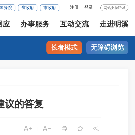
注册
登录
国务院
省政府
市政府
网站支持IPv6
回应
办事服务
互动交流
走进明溪
长者模式
无障碍浏览
建议的答复





|
|
|
|