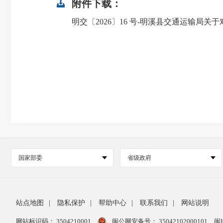
附件下载：
明交〔2026〕16 号-明溪县交通运输局关
国家部委
省级政府
站点地图
|
隐私保护
|
帮助中心
|
联系我们
|
网站说明
网站标识码： 3504210001
闽公网安备号：
35042102000101
闽I