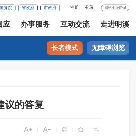
注册
登录
国务院
省政府
市政府
网站支持IPv6
回应
办事服务
互动交流
走进明溪
长者模式
无障碍浏览
建议的答复





|
|
|
|