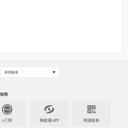
新闻媒体
矩阵


e三明
闽政通APP
明溪政务