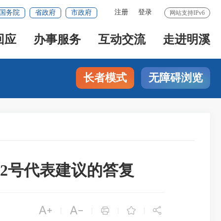
注册
登录
国务院
省政府
市政府
网站支持IPv6
回应
办事服务
互动交流
走进明溪
长者模式
无障碍浏览
2号代表建议的答复





|
|
|
|