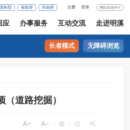
注册
登录
国务院
省政府
市政府
网站支持IPv6
回应
办事服务
互动交流
走进明溪
长者模式
无障碍浏览
可事项（道路挖掘）





|
|
|
|