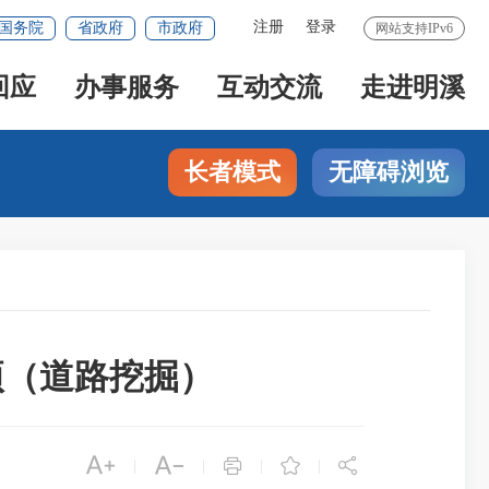
注册
登录
国务院
省政府
市政府
网站支持IPv6
回应
办事服务
互动交流
走进明溪
长者模式
无障碍浏览
事项（道路挖掘）





|
|
|
|