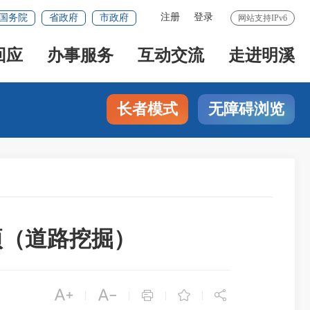
注册
登录
国务院
省政府
市政府
网站支持IPv6
回应
办事服务
互动交流
走进明溪
长者模式
无障碍浏览
事项（道路挖掘）





|
|
|
|