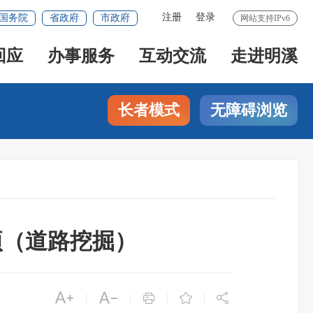
注册
登录
国务院
省政府
市政府
网站支持IPv6
回应
办事服务
互动交流
走进明溪
长者模式
无障碍浏览
事项（道路挖掘）





|
|
|
|