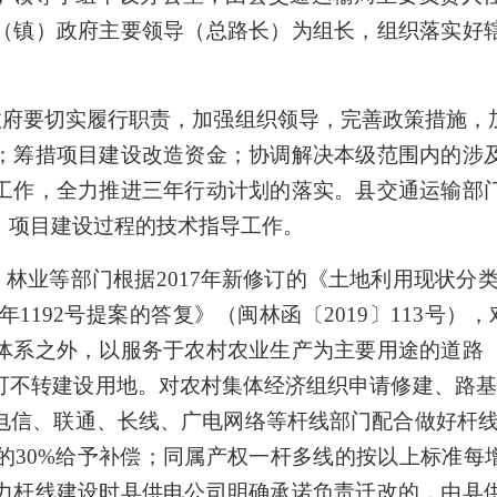
（镇）政府主要领导（总路长）为组长，组织落实好
政府要切实履行职责，加强组织领导，完善政策措施，
；筹措项目建设改造资金；协调解决本级范围内的涉
工作，全力推进三年行动计划的落实。县交通运输部
、项目建设过程的技术指导工作。
等部门根据2017年新修订的《土地利用现状分类》（G
年1192号提案的答复》（闽林函〔2019〕113号
体系之外，以服务于农村农业生产为主要用途的道路
可不转建设用地。对农村集体经济组织申请修建、路基
信、联通、长线、广电网络等杆线部门配合做好杆线迁
的30%给予补偿；同属产权一杆多线的按以上标准每增
力杆线建设时县供电公司明确承诺负责迁改的，由县