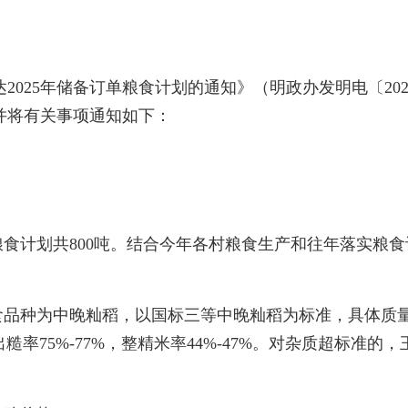
5年储备订单粮食计划的通知》（明政办发明电〔2025
并将有关事项通知如下：
单粮食计划共800吨。结合今年各村粮食生产和往年落实粮食
品种为中晚籼稻，以国标三等中晚籼稻为标准，具体质量标准
出糙率75%-77%，整精米率44%-47%。对杂质超标