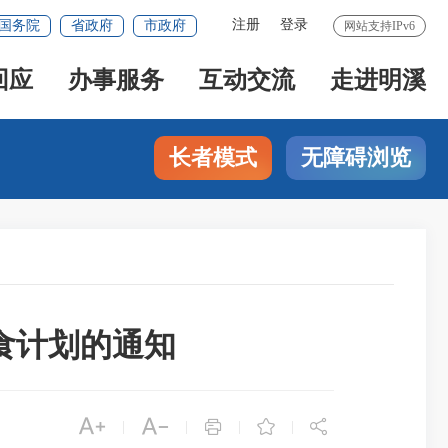
注册
登录
国务院
省政府
市政府
网站支持IPv6
回应
办事服务
互动交流
走进明溪
长者模式
无障碍浏览
食计划的通知





|
|
|
|