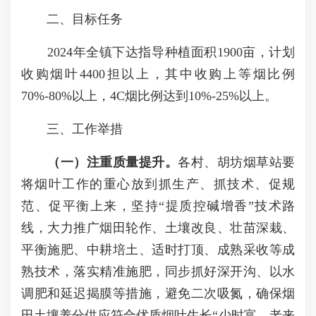
二、目标任务
2024年全镇下达指导种植面积1900亩，计划
收购烟叶4400担以上，其中收购上等烟比例
70%-80%以上，4C烟比例达到10%-25%以上。
三、工作举措
（一）注重质量提升。
各村、胡坊烟草站要
将烟叶工作的重心放到抓生产、抓技术、促规
范、促平衡上来，坚持“提质控碱增香”技术路
线，大力推广烟田轮作、土壤改良、壮苗深栽、
平衡施肥、中耕培土、适时打顶、成熟采收等成
熟技术，落实精准施肥，同步抓好深开沟、以水
调肥和延迟揭膜等措施，避免二次吸氮，确保烟
田土壤养分供应符合优质烟叶生长“少时富、老来