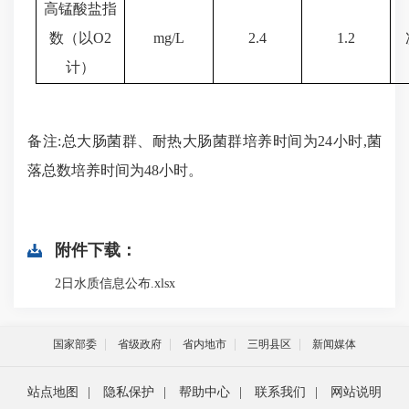
高锰酸盐指
数（以
O
2
mg/L
2.4
1.2
计）
备注
:总大肠菌群、耐热大肠菌群培养时间为24小时,菌
落总数培养时间为48小时
。
附件下载：
2日水质信息公布.xlsx
国家部委
省级政府
省内地市
三明县区
新闻媒体
站点地图
|
隐私保护
|
帮助中心
|
联系我们
|
网站说明