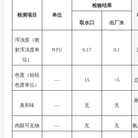
检验结果
检测项目
单位
取水口
出厂水
浑浊度（散
射浑浊度单
NTU
6.17
0.1
位）
色度（铂钴
—
15
<5
色度单位）
臭和味
—
无
无
肉眼可见物
—
无
无
氨