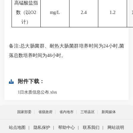
高锰酸盐指
数（以
O
2
mg/L
2.4
1.2
计）
备注
:总大肠菌群、耐热大肠菌群培养时间为24小时,菌
落总数培养时间为48小时
。
附件下载：
1日水质信息公布.xlsx
国家部委
省级政府
省内地市
三明县区
新闻媒体
站点地图
|
隐私保护
|
帮助中心
|
联系我们
|
网站说明