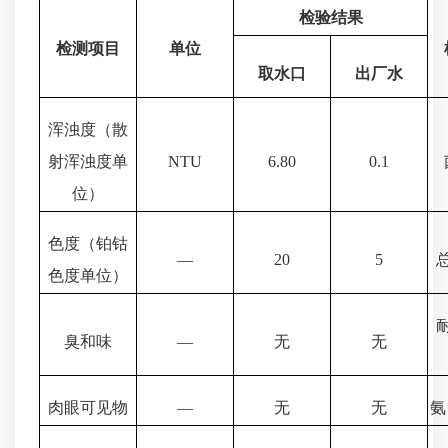
检验结果
检测项目
单位
取水口
出厂水
浑浊度（散
射浑浊度单
NTU
6.80
0.1
位）
色度（铂钴
—
20
5
色度单位）
臭和味
—
无
无
肉眼可见物
—
无
无
氨