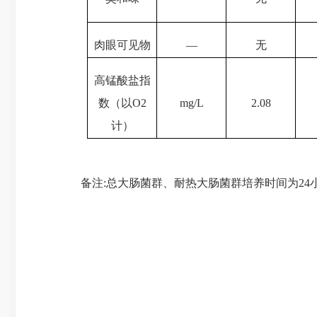
肉眼可见物
—
无
高锰酸盐指
数（以
O
2
mg/L
2.08
计）
备注
:总大肠菌群、耐热大肠菌群培养时间为24