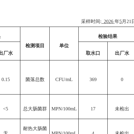
采样时间
:
202
6
年
5
月
21
果
检验结果
检测项目
单位
出厂水
取水口
出厂水
0.15
菌落总数
CFU/mL
369
0
<5
总大肠菌群
MPN/100mL
17
未检出
耐热大肠菌
无
MPN/100mL
4
未检出