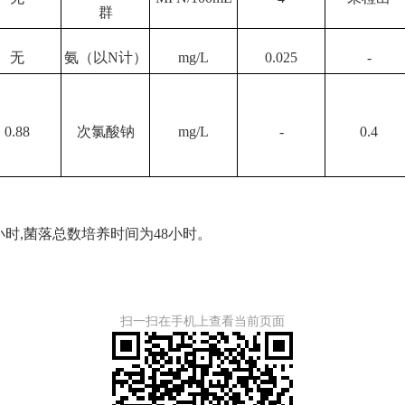
群
无
氨（以
N计）
mg/L
0.025
-
0.88
次氯酸钠
mg/L
-
0.4
小时,菌落总数培养时间为48小时
。
扫一扫在手机上查看当前页面