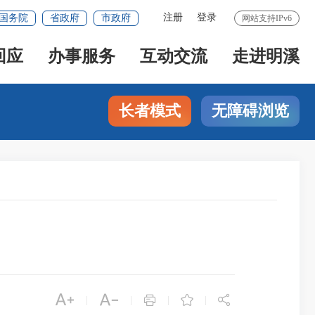
注册
登录
国务院
省政府
市政府
网站支持IPv6
回应
办事服务
互动交流
走进明溪
长者模式
无障碍浏览





|
|
|
|