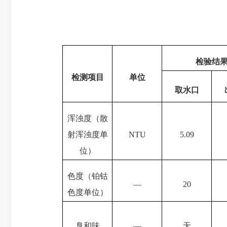
检验结
检测项目
单位
取水口
浑浊度（散
射浑浊度单
NTU
5.09
位）
色度（铂钴
—
20
色度单位）
臭和味
—
无