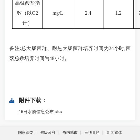
高锰酸盐指
数（以
O
2
mg/L
2.4
1.2
计）
备注
:总大肠菌群、耐热大肠菌群培养时间为24小时,菌
落总数培养时间为48小时
。
附件下载：
16日水质信息公布.xlsx
国家部委
省级政府
省内地市
三明县区
新闻媒体