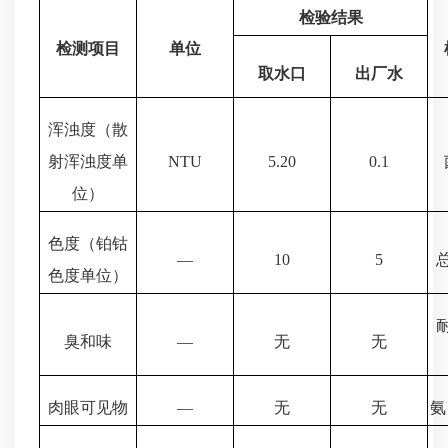
检验结果
检测项目
单位
取水口
出厂水
浑浊度（散
射浑浊度单
NTU
5.20
0.1
位）
色度（铂钴
—
10
5
色度单位）
臭和味
—
无
无
肉眼可见物
—
无
无
氨