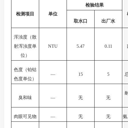
检验结果
检测项目
单位
取水口
出厂水
浑浊度（散
射浑浊度单
NTU
5.47
0.11
位）
色度（铂钴
—
15
5
色度单位）
臭和味
—
无
无
肉眼可见物
—
无
无
氨