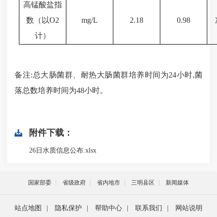
高锰酸盐指
数（以
O
2
mg/L
2.18
0.98
计）
备注
:总大肠菌群、耐热大肠菌群培养时间为24小时,菌
落总数培养时间为48小时
。
附件下载：
26日水质信息公布.xlsx
国家部委
省级政府
省内地市
三明县区
新闻媒体
站点地图
|
隐私保护
|
帮助中心
|
联系我们
|
网站说明