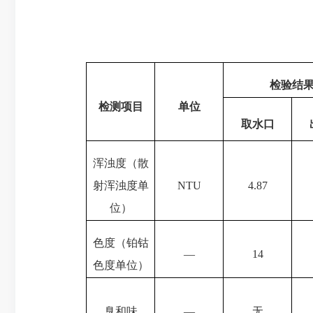
检验结
检测项目
单位
取水口
浑浊度（散
射浑浊度单
NTU
4.87
位）
色度（铂钴
—
14
色度单位）
臭和味
—
无