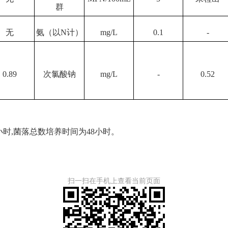
群
无
氨（以
N计）
mg/L
0.1
-
0.89
次氯酸钠
mg/L
-
0.52
小时,菌落总数培养时间为48小时
。
扫一扫在手机上查看当前页面