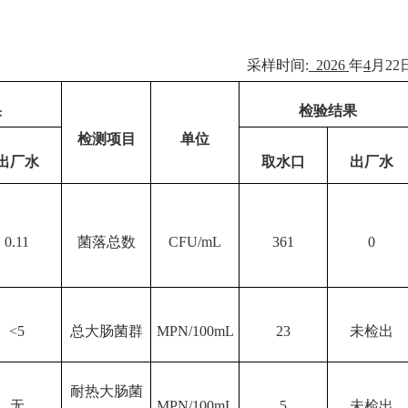
采样时间
:
202
6
年
4
月
22
果
检验结果
检测项目
单位
出厂水
取水口
出厂水
0.11
菌落总数
CFU/mL
361
0
<5
总大肠菌群
MPN/100mL
23
未检出
耐热大肠菌
无
MPN/100mL
5
未检出