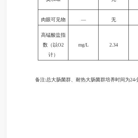
肉眼可见物
—
无
高锰酸盐指
数（以
O
2
mg/L
2.34
计）
备注
:总大肠菌群、耐热大肠菌群培养时间为24