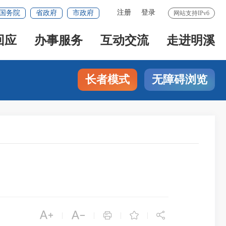
注册
登录
国务院
省政府
市政府
网站支持IPv6
回应
办事服务
互动交流
走进明溪
长者模式
无障碍浏览





|
|
|
|